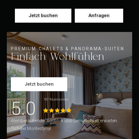
Jetzt buchen
Anfragen
PREMIUM-CHALETS & PANORAMA-SUITEN
Einfach Wohlfühlen
Jetzt buchen
5.0
187 Rezensionen
Atemberaubender Ausblick und Gemütlichkeit erwarten
Dich bei Montestyria!