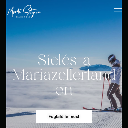
Síelés a
Mariazellerland
on
Foglald le most