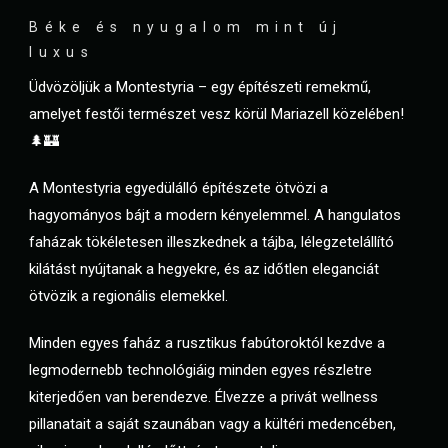
Béke és nyugalom mint új
luxus
Üdvözöljük a Montestyria – egy építészeti remekmű,
amelyet festői természet vesz körül Mariazell közelében!
🌲🏰
A Montestyria egyedülálló építészete ötvözi a
hagyományos bájt a modern kényelemmel. A hangulatos
faházak tökéletesen illeszkednek a tájba, lélegzetelállító
kilátást nyújtanak a hegyekre, és az időtlen eleganciát
ötvözik a regionális elemekkel.
Minden egyes faház a rusztikus fabútoroktól kezdve a
legmodernebb technológiáig minden egyes részletre
kiterjedően van berendezve. Élvezze a privát wellness
pillanatait a saját szaunában vagy a kültéri medencében,