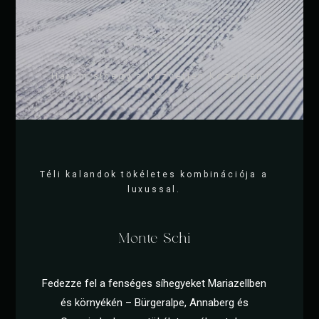
Három síhegy a közvetlen közelben.
Téli kalandok tökéletes kombinációja a
luxussal.
Monte Schi
Fedezze fel a fenséges síhegyeket Mariazellben
és környékén – Bürgeralpe, Annaberg és