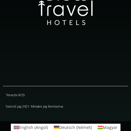
Tervezte
KCS
Szerzői jog 2021- Minden jog fenntartva
English
(
Angol
)
Deutsch
(
Német
)
Magyar