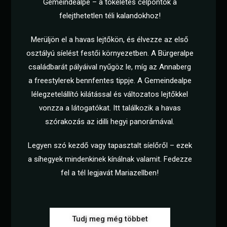
Gemeindealpe – a tökéletes célpontok a
felejthetetlen téli kalandokhoz!
Merüljön el a havas lejtőkön, és élvezze az első
osztályú síelést festői környezetben. A Bürgeralpe
családbarát pályáival nyűgöz le, míg az Annaberg
a freestylerek bennfentes tippje. A Gemeindealpe
lélegzetelállító kilátással és változatos lejtőkkel
vonzza a látogatókat. Itt találkozik a havas
szórakozás az idilli hegyi panorámával.
Legyen szó kezdő vagy tapasztalt síelőről – ezek
a síhegyek mindenkinek kínálnak valamit. Fedezze
fel a tél legjavát Mariazellben!
Tudj meg még többet