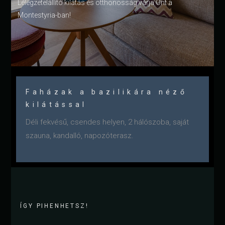
Lélegzetelállító kilátás és otthonosság várja Önt a
Montestyria-ban!
Faházak a bazilikára néző
kilátással
Déli fekvésű, csendes helyen, 2 hálószoba, saját
szauna, kandalló, napozóterasz.
ÍGY PIHENHETSZ!