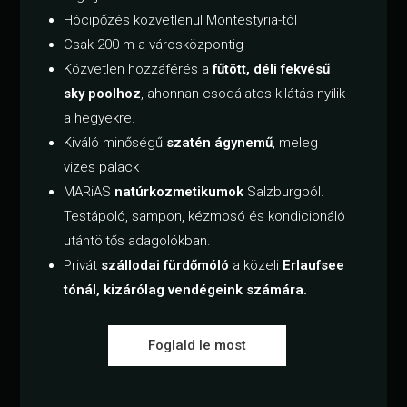
Hócipőzés közvetlenül Montestyria-tól
Csak 200 m a városközpontig
Közvetlen hozzáférés a
fűtött, déli fekvésű
sky poolhoz
, ahonnan csodálatos kilátás nyílik
a hegyekre.
Kiváló minőségű
szatén ágynemű
, meleg
vizes palack
MARiAS
natúrkozmetikumok
Salzburgból.
Testápoló, sampon, kézmosó és kondicionáló
utántöltős adagolókban.
Privát
szállodai fürdőmóló
a közeli
Erlaufsee
tónál, kizárólag vendégeink számára.
Foglald le most