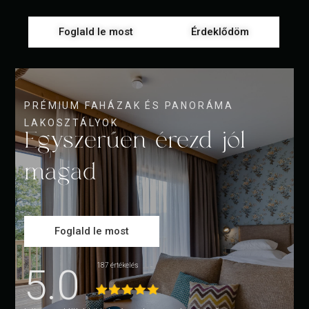
Foglald le most
Érdeklődöm
PRÉMIUM FAHÁZAK ÉS PANORÁMA
LAKOSZTÁLYOK
Egyszerűen érezd jól
magad
Foglald le most
5.0
187 értékelés