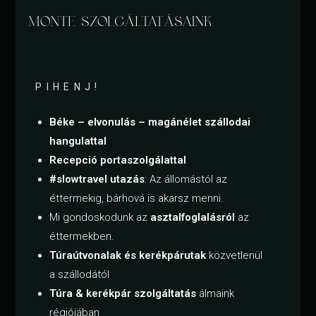
MONTE SZOLGÁLTATÁSAINK
PIHENJ!
Béke – elvonulás – magánélet szállodai
hangulattal
Recepció
portaszolgálattal
#slowtravel utazás
: Az állomástól az
éttermekig, bárhová is akarsz menni.
Mi gondoskodunk az
asztalfoglalásról
az
éttermekben.
Túraútvonalak és kerékpárutak
közvetlenül
a szállodától
Túra & kerékpár szolgáltatás
álmaink
régiójában