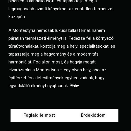
pihenjen a kandalló előtt, és tapasztalja meg a
legmagasabb szintű kényelmet az érintetlen természet
közepén.
A Montestyria nemcsak luxusszállást kínál, hanem
páratlan természeti élményt is. Fedezze fel a környező
túraútvonalakat, kóstolja meg a helyi specialitásokat, és
tapasztalja meg a hagyomány és a modernitás
harmóniáját. Foglaljon most, és hagyja magát
elvarázsolni a Montestyria – egy olyan hely, ahol az
építészet és a létesítmények egybeolvadnak, hogy
egyedülálló élményt nyújtsanak. 🌟🏡
Foglald le most
Érdeklődöm