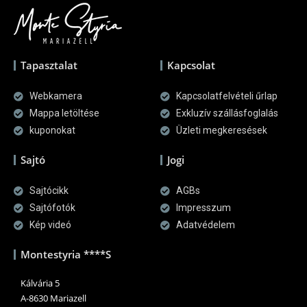
Tapasztalat
Kapcsolat
Webkamera
Kapcsolatfelvételi űrlap
Mappa letöltése
Exkluzív szállásfoglalás
kuponokat
Üzleti megkeresések
Sajtó
Jogi
Sajtócikk
AGBs
Sajtófotók
Impresszum
Kép videó
Adatvédelem
Montestyria ****S
Kálvária 5
A-8630 Mariazell