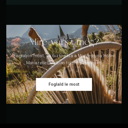
Mire vársz még?
Foglaljon most, és biztosítsa a Montestyria Hotel
Mariazellerlandban töltött pihenését!
Foglald le most