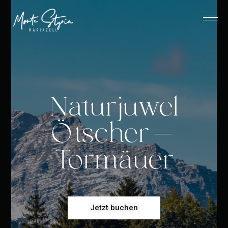
Naturjuwel
Ötscher-
Tormäuer
Jetzt buchen