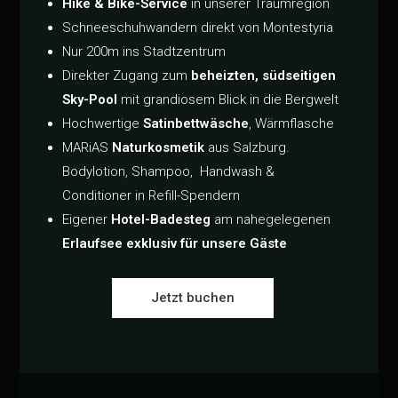
Hike & Bike-Service
in unserer Traumregion
Schneeschuhwandern direkt von Montestyria
Nur 200m ins Stadtzentrum
Direkter Zugang zum
beheizten, südseitigen
Sky-Pool
mit grandiosem Blick in die Bergwelt
Hochwertige
Satinbettwäsche
, Wärmflasche
MARiAS
Naturkosmetik
aus Salzburg.
Bodylotion, Shampoo, Handwash &
Conditioner in Refill-Spendern
Eigener
Hotel-Badesteg
am nahegelegenen
Erlaufsee exklusiv für unsere Gäste
Jetzt buchen