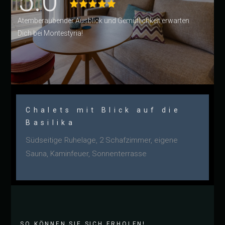
5.0
Atemberaubender Ausblick und Gemütlichkeit erwarten
Dich bei Montestyria!
Chalets mit Blick auf die
Basilika
Südseitige Ruhelage, 2 Schafzimmer, eigene
Sauna, Kaminfeuer, Sonnenterrasse
SO KÖNNEN SIE SICH ERHOLEN!