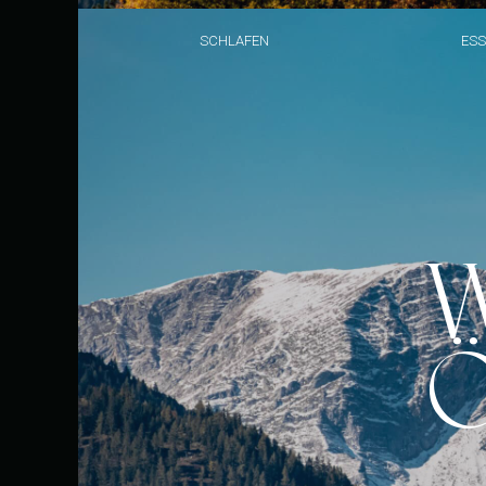
SCHLAFEN
ESS
W
Ö