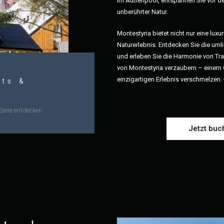
im Außenpool, entspannen Sie vor d
unberührter Natur.
Montestyria bietet nicht nur eine lux
Naturerlebnis. Entdecken Sie die um
und erleben Sie die Harmonie von Tra
von Montestyria verzaubern – einem 
einzigartigen Erlebnis verschmelzen.
ts &
Seite entdecken.
Jetzt buc