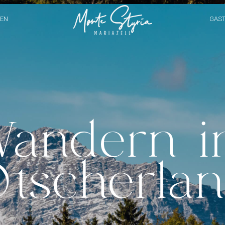
EN
GAS
andern 
tscherla