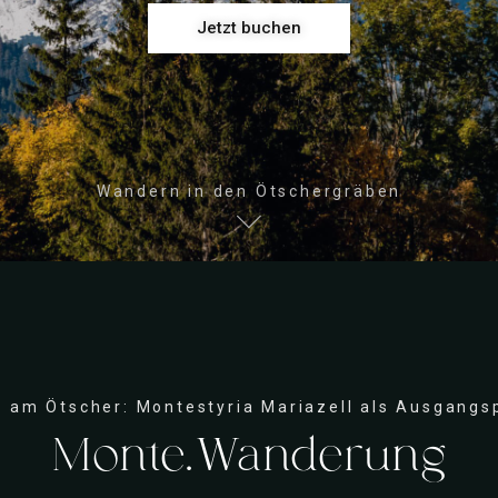
Jetzt buchen
Wandern in den Ötschergräben
 am Ötscher: Montestyria Mariazell als Ausgangsp
Monte.Wanderung