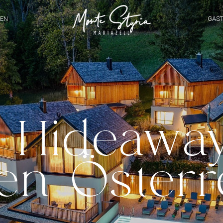
EN
GAS
 Hideawa
en Österr