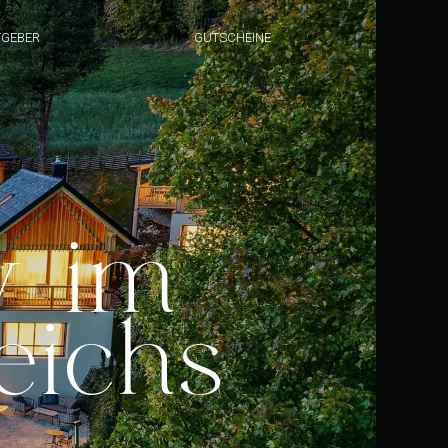
TGEBER
GUTSCHEINE
y im
eichs