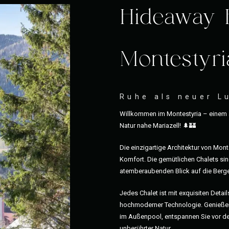
Hideaway 
Montestyri
Ruhe als neuer L
Willkommen im Montestyria – einem a
Natur nahe Mariazell! 🌲🏰
Die einzigartige Architektur von Mon
Komfort. Die gemütlichen Chalets sind
atemberaubenden Blick auf die Berge
Jedes Chalet ist mit exquisiten Detai
hochmoderner Technologie. Genießen
im Außenpool, entspannen Sie vor d
unberührter Natur.