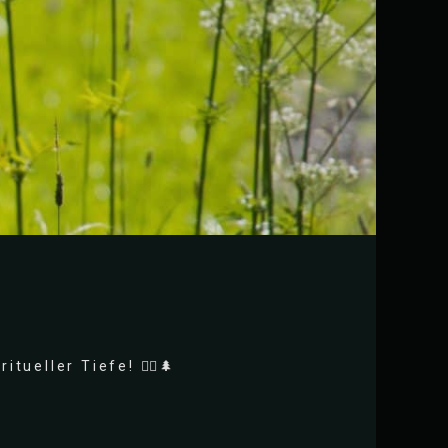
ueller Tiefe! 🚶‍♀️🌲