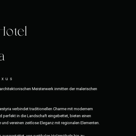
Hotel
a
uxus
rchitektonischen Meisterwerk inmitten der malerischen
testyria verbindet traditionellen Charme mit modernem
 perfekt in die Landschaft eingebettet, bieten einen
 und vereinen zeitlose Eleganz mit regionalen Elementen.
ls ausgestattet, von rustikalen Holzmöbeln bis zu