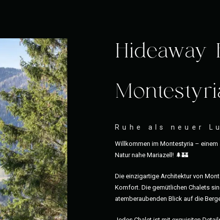
Hideaway 
Montestyri
Ruhe als neuer L
Willkommen im Montestyria – einem a
Natur nahe Mariazell! 🌲🏰
Die einzigartige Architektur von Mon
Komfort. Die gemütlichen Chalets sind
atemberaubenden Blick auf die Berge
Jedes Chalet ist mit exquisiten Detai