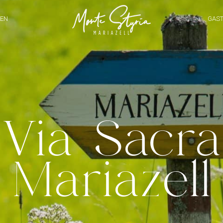
EN
GAS
Via Sacra
Mariazell