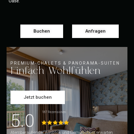
Oase.
Buchen
Anfragen
PREMIUM-CHALETS & PANORAMA-SUITEN
Einfach Wohlfühlen
Jetzt buchen
5.0
187 Rezensionen
Atemberaubender Ausblick und Gemütlichkeit erwarten