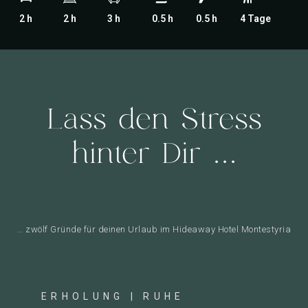
2 h
2 h
3 h
0.5 h
0.5 h
4 Tage
Lass den Stress
hinter Dir ...
… zwölf Gründe für deinen Urlaub im Hideaway Hotel Montestyria
ERHOLUNG | RUHE