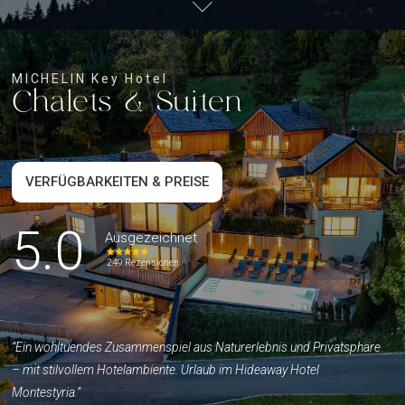
MICHELIN Key Hotel
Chalets & Suiten
VERFÜGBARKEITEN & PREISE
5.0
Ausgezeichnet
249 Rezensionen
“Ein wohltuendes Zusammenspiel aus Naturerlebnis und Privatsphäre
– mit stilvollem Hotelambiente. Urlaub im Hideaway Hotel
Montestyria.”