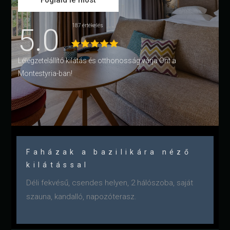
Foglald le most
5.0
187 értékelés
Lélegzetelállító kilátás és otthonosság várja Önt a
Montestyria-ban!
Faházak a bazilikára néző
kilátással
Déli fekvésű, csendes helyen, 2 hálószoba, saját
szauna, kandalló, napozóterasz.