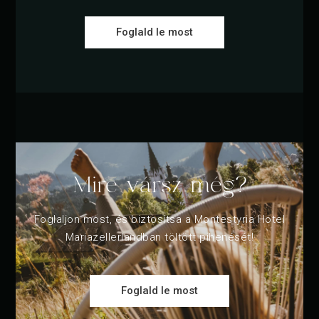
Foglald le most
Mire vársz még?
Foglaljon most, és biztosítsa a Montestyria Hotel
Mariazellerlandban töltött pihenését!
Foglald le most