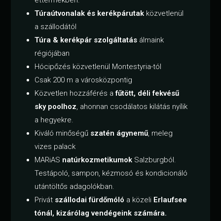
éttermekben.
Túraútvonalak és kerékpárutak
közvetlenül
a szállodától
Túra & kerékpár szolgáltatás
álmaink
régiójában
Hócipőzés közvetlenül Montestyria-tól
Csak 200 m a városközpontig
Közvetlen hozzáférés a
fűtött, déli fekvésű
sky poolhoz
, ahonnan csodálatos kilátás nyílik
a hegyekre.
Kiváló minőségű
szatén ágynemű
, meleg
vizes palack
MARiAS
natúrkozmetikumok
Salzburgból.
Testápoló, sampon, kézmosó és kondicionáló
utántöltős adagolókban.
Privát
szállodai fürdőmóló
a közeli
Erlaufsee
tónál, kizárólag vendégeink számára.