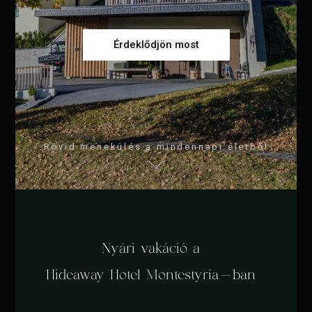
Érdeklődjön most
Rövid menekülés a mindennapi életből
Nyári vakáció a
Hideaway Hotel Montestyria-ban