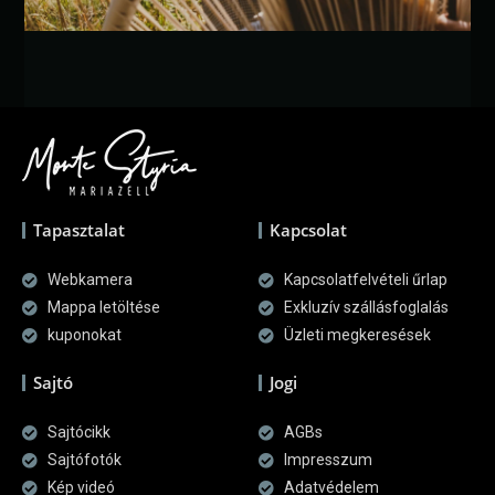
Tapasztalat
Kapcsolat
Webkamera
Kapcsolatfelvételi űrlap
Mappa letöltése
Exkluzív szállásfoglalás
kuponokat
Üzleti megkeresések
Sajtó
Jogi
Sajtócikk
AGBs
Sajtófotók
Impresszum
Kép videó
Adatvédelem