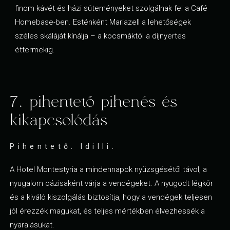
finom kávét és házi süteményeket szolgálnak fel a Café
Homebase-ben. Esténként Mariazell a lehetőségek
széles skáláját kínálja – a kocsmáktól a díjnyertes
éttermekig.
7. pihentető pihenés és
kikapcsolódás
Pihentető. Idilli.
A Hotel Montestyria a mindennapok nyüzsgésétől távol, a
nyugalom oázisaként várja a vendégeket. A nyugodt légkör
és a kiváló kiszolgálás biztosítja, hogy a vendégek teljesen
jól érezzék magukat, és teljes mértékben élvezhessék a
nyaralásukat.