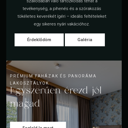
szállodában való tartózkodás tehát a
tevékenység, a pihenés és a szórakozás
tökéletes keverékét ígéri – ideális feltételeket
egy sikeres nyári vakációhoz.
Érdeklődöm
Galéria
PRÉMIUM FAHÁZAK ÉS PANORÁMA
LAKOSZTÁLYOK
Egyszerűen érezd jól
magad