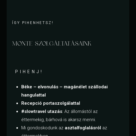
ÍGY PIHENHETSZ!
MONTE SZOLGÁLTATÁSAINK
PIHENJ!
Béke – elvonulás – magánélet szállodai
hangulattal
Recepció
portaszolgálattal
#slowtravel utazás
: Az állomástól az
éttermekig, bárhová is akarsz menni.
Mi gondoskodunk az
asztalfoglalásról
az