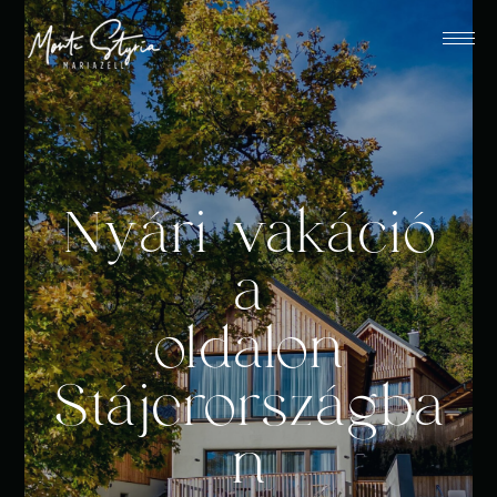
Nyári vakáció
a
oldalon
Stájerországba
n