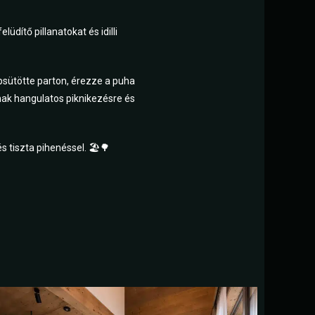
üdítő pillanatokat és idilli
apsütötte parton, érezze a puha
lnak hangulatos piknikezésre és
és tiszta pihenéssel. 🏖️🌳