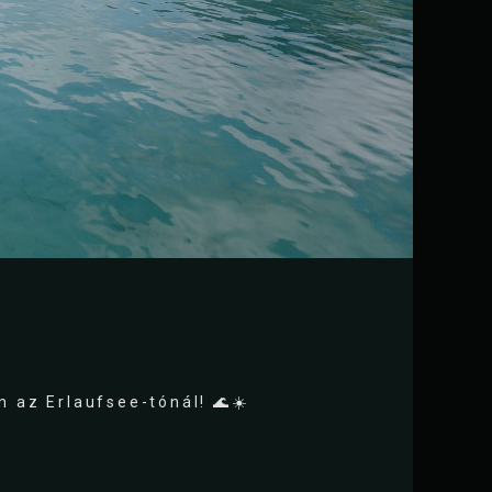
n az Erlaufsee-tónál! 🌊☀️