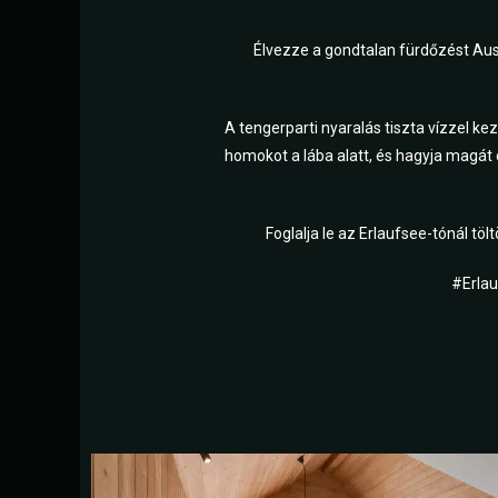
Élvezze a gondtalan fürdőzést Auszt
A tengerparti nyaralás tiszta vízzel k
homokot a lába alatt, és hagyja magát e
Foglalja le az Erlaufsee-tónál tölt
#Erla