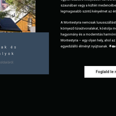
szaunában vagy a kültéri medencében,
legmagasabb szintű kényelmet az éri
A Montestyria nemcsak luxusszállást 
környező túraútvonalakat, kóstolja me
hagyomány és a modernitás harmóniáj
Montestyria – egy olyan hely, ahol a
egyedülálló élményt nyújtsanak. 🌟🏡
ak és
ályok
oldaláról.
Foglald le