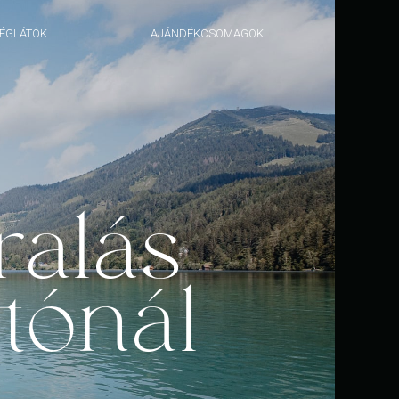
DÉGLÁTÓK
AJÁNDÉKCSOMAGOK
ralás
tónál