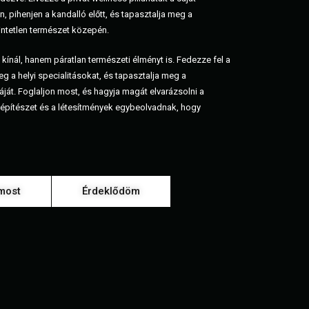
 pihenjen a kandalló előtt, és tapasztalja meg a
ntetlen természet közepén.
kínál, hanem páratlan természeti élményt is. Fedezze fel a
g a helyi specialitásokat, és tapasztalja meg a
át. Foglaljon most, és hagyja magát elvarázsolni a
z építészet és a létesítmények egybeolvadnak, hogy
 most
Érdeklődöm