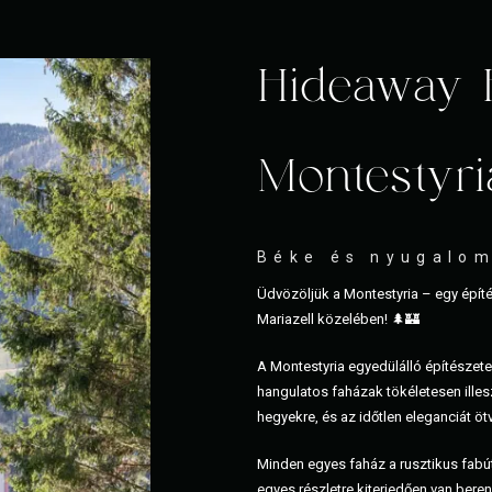
Hideaway 
Montestyri
Béke és nyugalom
Üdvözöljük a Montestyria – egy építé
Mariazell közelében! 🌲🏰
A Montestyria egyedülálló építészet
hangulatos faházak tökéletesen illesz
hegyekre, és az időtlen eleganciát öt
Minden egyes faház a rusztikus fab
egyes részletre kiterjedően van berend