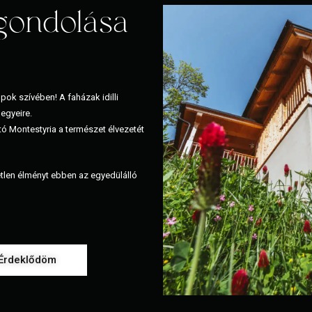
gondolása
pok szívében! A faházak idilli
hegyeire.
tó Montestyria a természet élvezetét
tetlen élményt ebben az egyedülálló
Érdeklődöm