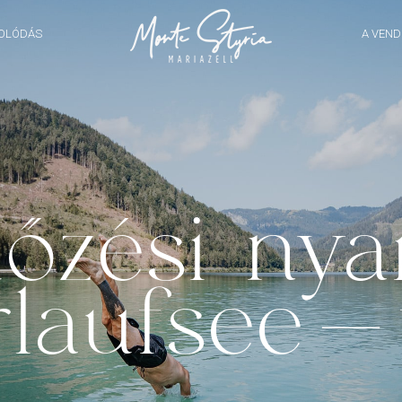
OLÓDÁS
A VEN
őzési nya
rlaufsee-