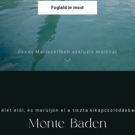
Foglald le most
Úszás Mariazellben exkluzív mólóval
let elől, és merüljön el a tiszta kikapcsolódásba
Monte Baden