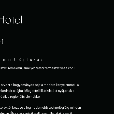
Hotel
a
 mint új luxus
szeti remekmű, amelyet festői természet vesz körül
e ötvözi a hagyományos bájt a modern kényelemmel. A
kednek a tájba, lélegzetelállító kilátást nyújtanak a
vözik a regionális elemekkel.
útoroktól kezdve a legmodernebb technológiáig minden
ezve. Élvezze a privát wellness pillanatait a saját