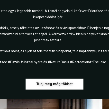
ria egyik legszebb tavánál. A festői hegyekkel körülvett Erlaufsee-tó fel
kikapcsolódást ígér.
ezdődik, amely tökéletes az úszáshoz és a vízi sportokhoz. Pihenjen a n
lvarázsolni a természeti tájtól. A környező erdők ideális helyeket kíná
pihentető sétákra.
ött időt most, és éljen át felejthetetlen napokat, tele napfénnyel, vízzel 
ufsee #Úszás #Úszási nyaralás #NatureOasis #RecreationAtTheLake
Tudj meg még többet