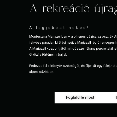
A rekreáció újra
A legjobbat neked!
Montestyria Mariazellben – a pihenés oázisa az osztrák Al
fekvése páratlan kilátást nyújt a Mariazell régió fenséges 
A Mariazell központjától mindössze néhány percre találha
ötvözi a történelmi bájjal.
Fedezze fel a környék szépségét, és éljen át egy felejthe
alpesi oázisban.
Foglald le most