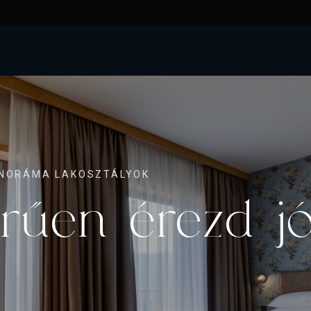
ANORÁMA LAKOSZTÁLYOK
rűen érezd j