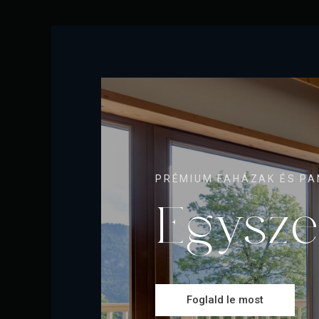
PRÉMIUM FAHÁZAK ÉS P
Egysze
Foglald le most