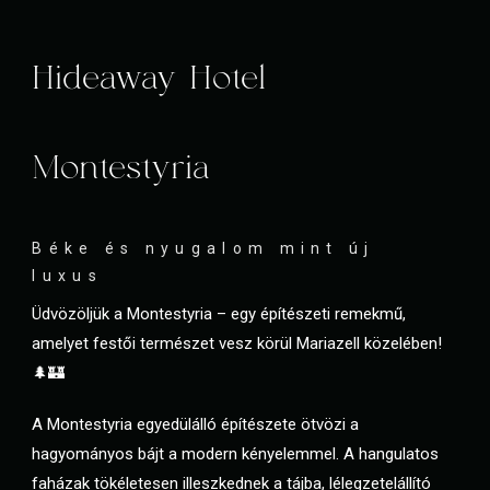
Hideaway Hotel
Montestyria
Béke és nyugalom mint új
luxus
Üdvözöljük a Montestyria – egy építészeti remekmű,
amelyet festői természet vesz körül Mariazell közelében!
🌲🏰
A Montestyria egyedülálló építészete ötvözi a
hagyományos bájt a modern kényelemmel. A hangulatos
faházak tökéletesen illeszkednek a tájba, lélegzetelállító