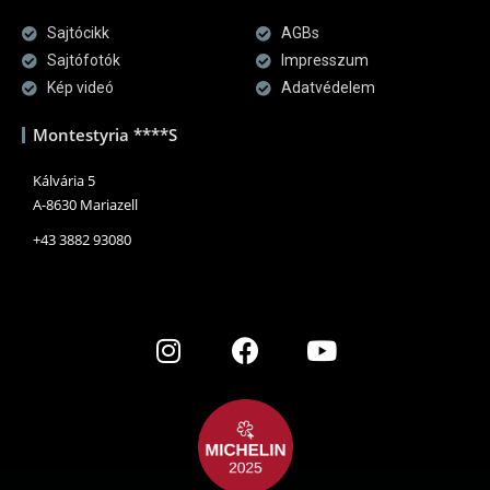
Sajtócikk
AGBs
Sajtófotók
Impresszum
Kép videó
Adatvédelem
Montestyria ****S
Kálvária 5
A-8630 Mariazell
+43 3882 93080