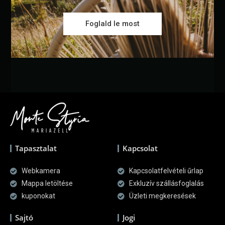
Foglald le most
Tapasztalat
Kapcsolat
Webkamera
Kapcsolatfelvételi űrlap
Mappa letöltése
Exkluzív szállásfoglalás
kuponokat
Üzleti megkeresések
Sajtó
Jogi