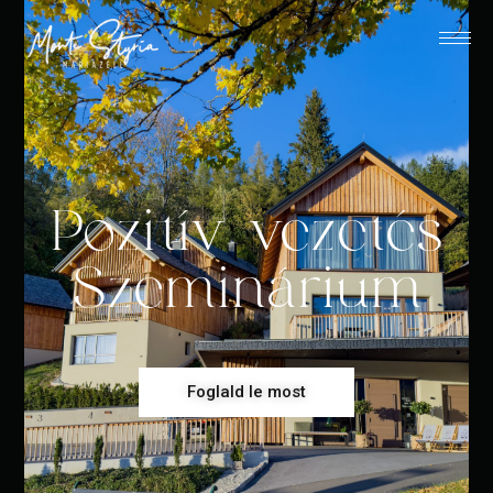
Pozitív vezetés
Szeminárium
Foglald le most