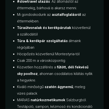
#slowtravel utazás
: Az állomástól az
éttermekig, bárhová is akarsz menni.
Mi gondoskodunk az
asztalfoglalásról
az
éttermekben.
Túraútvonalak és kerékpárutak
közvetlenül
a szállodától
Túra & kerékpár szolgáltatás
álmaink
régiójában
Hócipőzés közvetlenül Montestyria-tól
Csak 200 m a városközpontig
Közvetlen hozzáférés a
fűtött, déli fekvésű
sky poolhoz
, ahonnan csodálatos kilátás nyílik
a hegyekre.
Kiváló minőségű
szatén ágynemű
, meleg
vizes palack
MARiAS
natúrkozmetikumok
Salzburgból.
Testápoló, sampon, kézmosó és kondicionáló