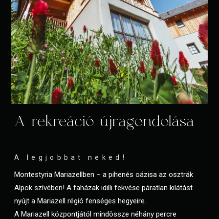
A rekreáció újragondolása
A legjobbat neked!
Montestyria Mariazellben – a pihenés oázisa az osztrák
Alpok szívében! A faházak idilli fekvése páratlan kilátást
nyújt a Mariazell régió fenséges hegyeire.
A Mariazell központjától mindössze néhány percre