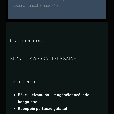
szauna, kandalló, napozóterasz.
ÍGY PIHENHETSZ!
MONTE SZOLGÁLTATÁSAINK
PIHENJ!
Béke – elvonulás – magánélet szállodai
hangulattal
Recepció
portaszolgálattal