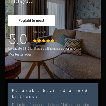
magad
Foglald le most
5.0
187 értékelés
Lélegzetelállító kilátás és otthonosság várja Önt a
Montestyria-ban!
Faházak a bazilikára néző
kilátással
Déli fekvésű, csendes helyen, 2 hálószoba, saját