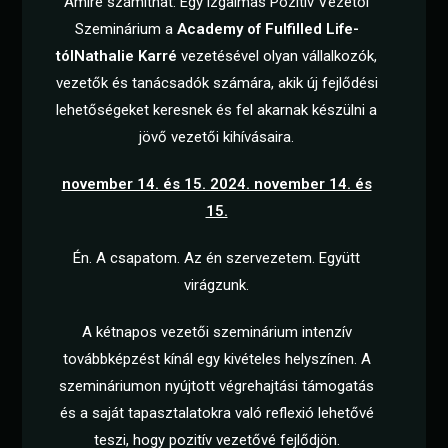
Amire számíthat: Egy izgalmas Pozitív Vezetői
Szeminárium a
Academy of Fulfilled Life-
tól
Nathalie Karré
vezetésével olyan vállalkozók,
vezetők és tanácsadók számára, akik új fejlődési
lehetőségeket keresnek és fel akarnak készülni a
jövő vezetői kihívásaira.
november 14. és 15. 2024. november 14. és
15.
Én. A csapatom. Az én szervezetem. Együtt
virágzunk.
A kétnapos vezetői szeminárium intenzív
továbbképzést kínál egy kivételes helyszínen. A
szemináriumon nyújtott végrehajtási támogatás
és a saját tapasztalatokra való reflexió lehetővé
teszi, hogy pozitív vezetővé fejlődjön.