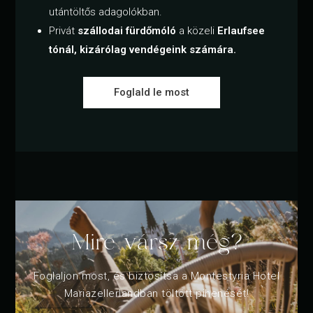
utántöltős adagolókban.
Privát
szállodai fürdőmóló
a közeli
Erlaufsee
tónál, kizárólag vendégeink számára.
Foglald le most
Mire vársz még?
Foglaljon most, és biztosítsa a Montestyria Hotel
Mariazellerlandban töltött pihenését!