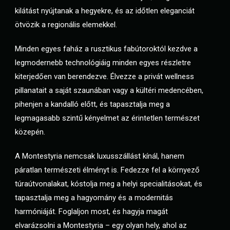
kilátást nyújtanak a hegyekre, és az időtlen eleganciát
ötvözik a regionális elemekkel.
Minden egyes faház a rusztikus fabútoroktól kezdve a
legmodernebb technológiáig minden egyes részletre
kiterjedően van berendezve. Élvezze a privát wellness
pillanatait a saját szaunában vagy a kültéri medencében,
pihenjen a kandalló előtt, és tapasztalja meg a
legmagasabb szintű kényelmet az érintetlen természet
közepén.
A Montestyria nemcsak luxusszállást kínál, hanem
páratlan természeti élményt is. Fedezze fel a környező
túraútvonalakat, kóstolja meg a helyi specialitásokat, és
tapasztalja meg a hagyomány és a modernitás
harmóniáját. Foglaljon most, és hagyja magát
elvarázsolni a Montestyria – egy olyan hely, ahol az