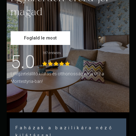
magad
Foglald le most
5.0
187 értékelés
Lélegzetelállító kilátás és otthonosság várja Önt a
Montestyria-ban!
Faházak a bazilikára néző
kilátással