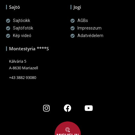
Sajtó
Jogi
Sajtócikk
AGBs
Sajtófotók
Impresszum
Kép videó
Adatvédelem
Montestyria ****S
Kálvária 5
A-8630 Mariazell
+43 3882 93080