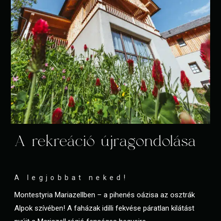
A rekreáció újragondolása
A legjobbat neked!
Montestyria Mariazellben – a pihenés oázisa az osztrák
Alpok szívében! A faházak idilli fekvése páratlan kilátást