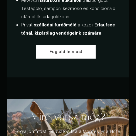
MARiAS
natúrkozmetikumok
Salzburgból.
Testápoló, sampon, kézmosó és kondicionáló
utántöltős adagolókban.
Privát
szállodai fürdőmóló
a közeli
Erlaufsee
tónál, kizárólag vendégeink számára.
Foglald le most
Mire vársz még?
Foglaljon most, és biztosítsa a Montestyria Hotel