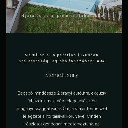
Nyaralás az új prémium faházakban
Merüljön el a páratlan luxusban
Stájerország legjobb faházában! 🌲🏡
Monte.luxury
Bécsből mindössze 2 órányi autóútra, exkluzív
faházaink maximális eleganciával és
magányossággal várják Önt, a stájer természet
lélegzetelállító tájaival körülvéve. Minden
részletet gondosan megterveztünk, az