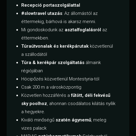
Recepció
portaszolgálattal
#slowtravel utazás
: Az állomástól az
éttermekig, bárhová is akarsz menni.
Mi gondoskodunk az
asztalfoglalásról
az
éttermekben.
Túraútvonalak és kerékpárutak
közvetlenül
a szállodától
Túra & kerékpár szolgáltatás
álmaink
régiójában
Hócipőzés közvetlenül Montestyria-tól
Csak 200 m a városközpontig
Közvetlen hozzáférés a
fűtött, déli fekvésű
sky poolhoz
, ahonnan csodálatos kilátás nyílik
a hegyekre.
Kiváló minőségű
szatén ágynemű
, meleg
vizes palack