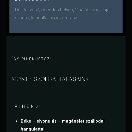
Déli fekvésű, csendes helyen, 2 hálószoba, saját
szauna, kandalló, napozóterasz.
ÍGY PIHENHETSZ!
MONTE SZOLGÁLTATÁSAINK
PIHENJ!
Béke – elvonulás – magánélet szállodai
hangulattal