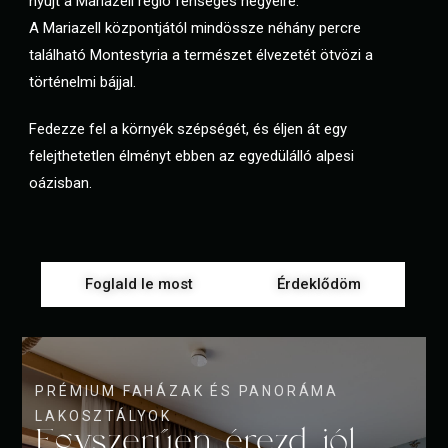
nyújt a Mariazell régió fenséges hegyeire.
A Mariazell központjától mindössze néhány percre
található Montestyria a természet élvezetét ötvözi a
történelmi bájjal.
Fedezze fel a környék szépségét, és éljen át egy
felejthetetlen élményt ebben az egyedülálló alpesi
oázisban.
Foglald le most
Érdeklődöm
PRÉMIUM FAHÁZAK ÉS PANORÁMA
LAKOSZTÁLYOK
Egyszerűen érezd jól