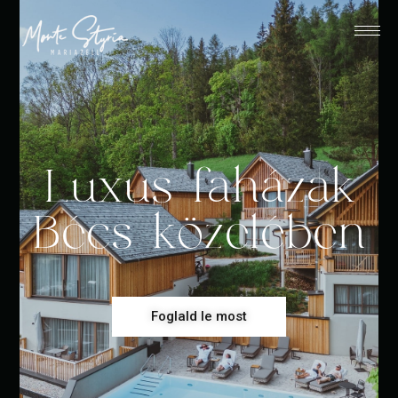
Luxus faházak
Bécs közelében
Foglald le most