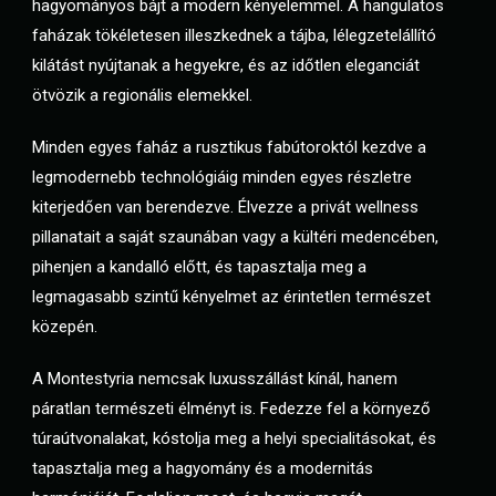
hagyományos bájt a modern kényelemmel. A hangulatos
faházak tökéletesen illeszkednek a tájba, lélegzetelállító
kilátást nyújtanak a hegyekre, és az időtlen eleganciát
ötvözik a regionális elemekkel.
Minden egyes faház a rusztikus fabútoroktól kezdve a
legmodernebb technológiáig minden egyes részletre
kiterjedően van berendezve. Élvezze a privát wellness
pillanatait a saját szaunában vagy a kültéri medencében,
pihenjen a kandalló előtt, és tapasztalja meg a
legmagasabb szintű kényelmet az érintetlen természet
közepén.
A Montestyria nemcsak luxusszállást kínál, hanem
páratlan természeti élményt is. Fedezze fel a környező
túraútvonalakat, kóstolja meg a helyi specialitásokat, és
tapasztalja meg a hagyomány és a modernitás