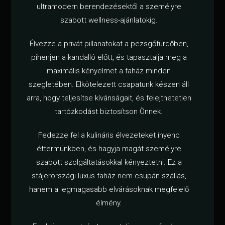
ultramodern berendezésektől a személyre
szabott wellness-ajánlatokig.
Élvezze a privát pillanatokat a pezsgőfürdőben,
pihenjen a kandalló előtt, és tapasztalja meg a
maximális kényelmet a faház minden
szegletében. Elkötelezett csapatunk készen áll
arra, hogy teljesítse kívánságait, és felejthetetlen
tartózkodást biztosítson Önnek.
Fedezze fel a kulináris élvezeteket ínyenc
éttermünkben, és hagyja magát személyre
szabott szolgáltatásokkal kényeztetni. Ez a
stájerországi luxus faház nem csupán szállás,
hanem a legmagasabb elvárásoknak megfelelő
élmény.