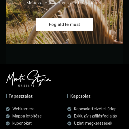
Mariazellerlandban töltött pihenését!
Foglald le most
Tapasztalat
Kapcsolat
Webkamera
Kapcsolatfelvételi űrlap
Mappa letöltése
Exkluzív szállásfoglalás
kuponokat
Üzleti megkeresések