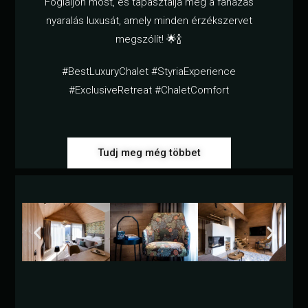
Foglaljon most, és tapasztalja meg a faházas
nyaralás luxusát, amely minden érzékszervet
megszólít! 🌟🍾
#BestLuxuryChalet #StyriaExperience
#ExclusiveRetreat #ChaletComfort
Tudj meg még többet