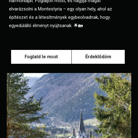
harmóniáját. Foglaljon most, és hagyja magát
elvarázsolni a Montestyria – egy olyan hely, ahol az
építészet és a létesítmények egybeolvadnak, hogy
egyedülálló élményt nyújtsanak. 🌟🏡
Foglald le most
Érdeklődöm